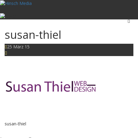
Togg
navig
susan-thiel
25 März 15
susan-thiel