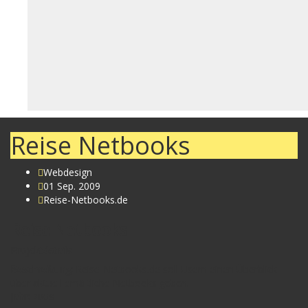
Reise Netbooks
Webdesign
01 Sep. 2009
Reise-Netbooks.de
Reise Netbooks
Projektdetails
Beschreibung:
Reise-Netbooks.de soll Usern einen Überblick
über aktuell erhältliche Netbooks geben.
Jahr:
2009