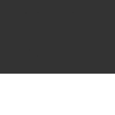
Projektdetails
Beschreibung:
Eine Website über den verkauf von sogenannten
Balkonkraftwerken.
Jahr:
2022
Leistungen:
Konzeption
Web Design & Entwicklung
HTML & CSS Programmierung
CMS-Programmierung
Suchmaschinen-Optimierung